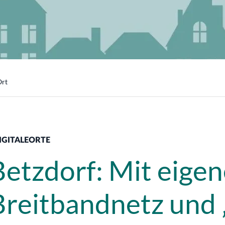
Ort
IGITALEORTE
Betzdorf: Mit eige
Breitbandnetz und 