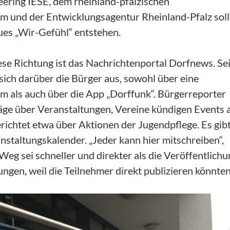
ering IESE, dem rheinland-pfälzischen
m und der Entwicklungsagentur Rheinland-Pfalz soll
ues „Wir-Gefühl“ entstehen.
iese Richtung ist das Nachrichtenportal Dorfnews. Sei
ich darüber die Bürger aus, sowohl über eine
rm als auch über die App „Dorffunk“. Bürgerreporter
äge über Veranstaltungen, Vereine kündigen Events 
erichtet etwa über Aktionen der Jugendpflege. Es gib
nstaltungskalender. „Jeder kann hier mitschreiben“,
Weg sei schneller und direkter als die Veröffentlich
ungen, weil die Teilnehmer direkt publizieren könnten