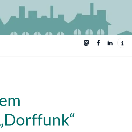
nem
„Dorffunk“