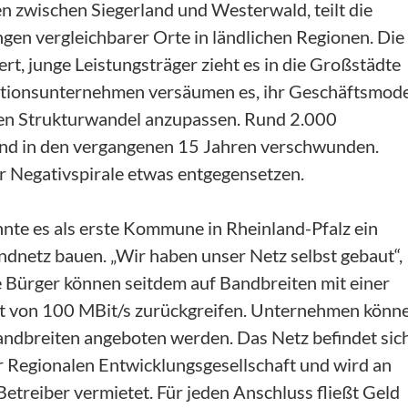
en zwischen Siegerland und Westerwald, teilt die
en vergleichbarer Orte in ländlichen Regionen. Die
rt, junge Leistungsträger zieht es in die Großstädte
itionsunternehmen versäumen es, ihr Geschäftsmode
den Strukturwandel anzupassen. Rund 2.000
ind in den vergangenen 15 Jahren verschwunden.
er Negativspirale etwas entgegensetzen.
te es als erste Kommune in Rheinland-Pfalz ein
ndnetz bauen. „Wir haben unser Netz selbst gebaut“,
e Bürger können seitdem auf Bandbreiten mit einer
t von 100 MBit/s zurückgreifen. Unternehmen könn
ndbreiten angeboten werden. Das Netz befindet sic
 Regionalen Entwicklungsgesellschaft und wird an
Betreiber vermietet. Für jeden Anschluss fließt Geld