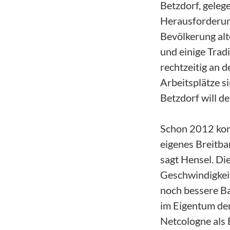
Betzdorf, geleg
Herausforderung
Bevölkerung alte
und einige Trad
rechtzeitig an 
Arbeitsplätze s
Betzdorf will d
Schon 2012 konn
eigenes Breitba
sagt Hensel. Di
Geschwindigkei
noch bessere Ba
im Eigentum der
Netcologne als 