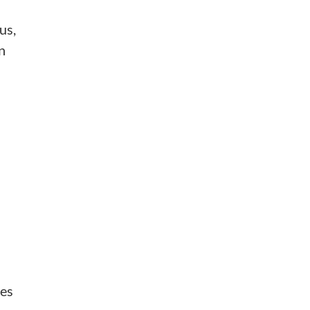
us,
n
les