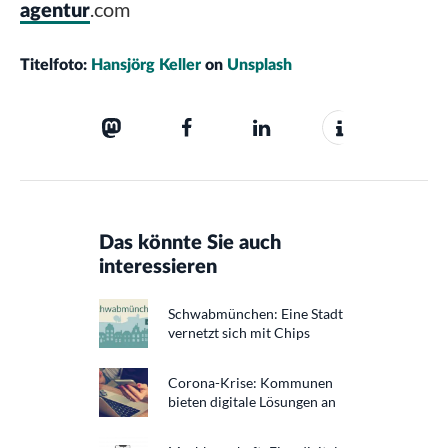
.com
agentur
Titelfoto:
Hansjörg Keller
on
Unsplash
Das könnte Sie auch
interessieren
Schwabmünchen: Eine Stadt
vernetzt sich mit Chips
Corona-Krise: Kommunen
bieten digitale Lösungen an