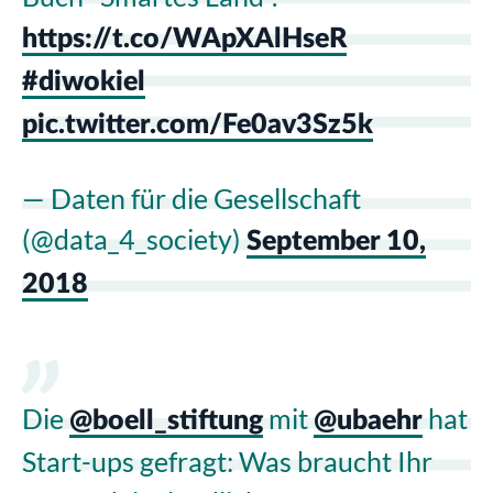
https://t.co/WApXAlHseR
#diwokiel
pic.twitter.com/Fe0av3Sz5k
— Daten für die Gesellschaft
(@data_4_society)
September 10,
2018
Die
mit
hat
@boell_stiftung
@ubaehr
Start-ups gefragt: Was braucht Ihr