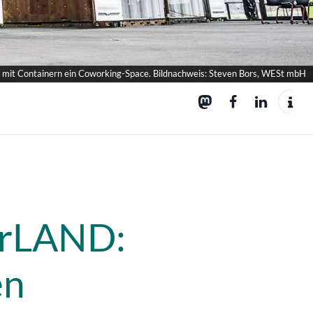
n mit Containern ein Coworking-Space. Bildnachweis: Steven Bors, WESt mbH
erLAND:
en