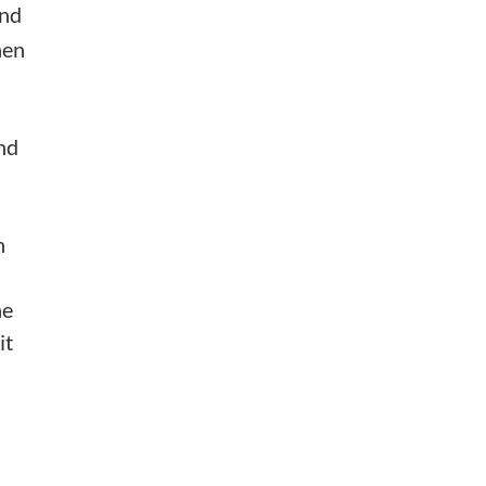
end
nen
nd
n
ne
it