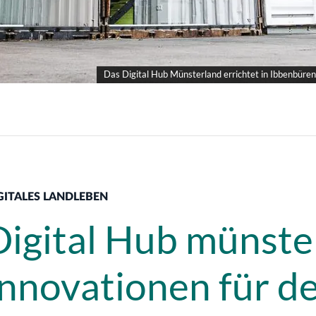
Das Digital Hub Münsterland errichtet in Ibbenbüre
GITALES LANDLEBEN
Digital Hub münst
Innovationen für d