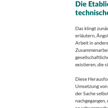
Die Etabl
technische
Das klingt zunä
erläutern, Ängs
Arbeit in ander
Zusammenarbeit
gesellschaftlic
existieren, die
Diese Herausfor
Umsetzung von 
der Sache selbs
nachgegangen, 
so schwermache