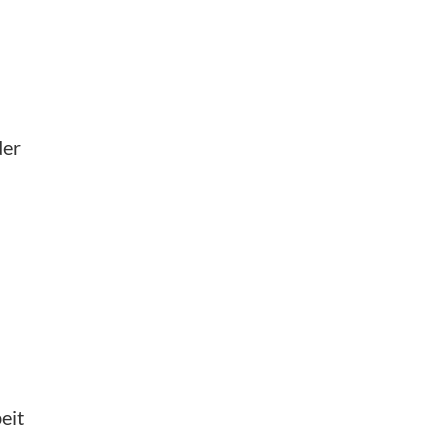
der
eit