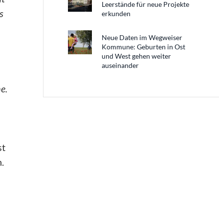
Leerstände für neue Projekte
s
erkunden
Neue Daten im Wegweiser
Kommune: Geburten in Ost
und West gehen weiter
auseinander
e.
st
.