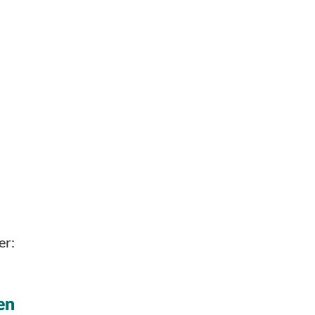
er:
en