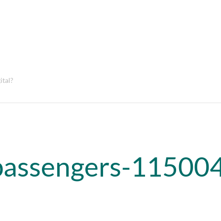
ital?
passengers-11500