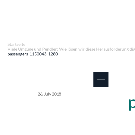
Startseite
Viele Umzüge und Pendler: Wie lösen wir diese Herausforderung dig
passengers-1150043_1280
26. July 2018