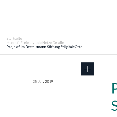
Startseite
Hennef: Freie digitale Netze für alle
Projektfilm Bertelsmann Stiftung #digitaleOrte
25. July 2019