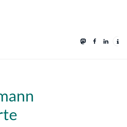
smann
rte