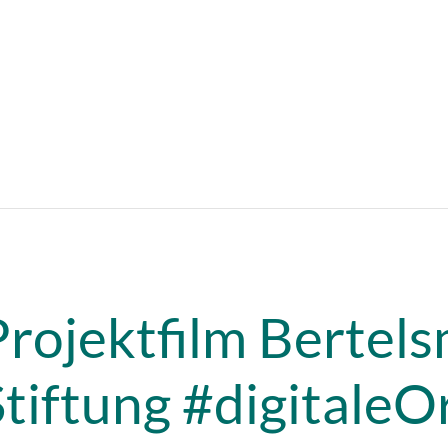
Projektfilm Bertel
Stiftung #digitaleO