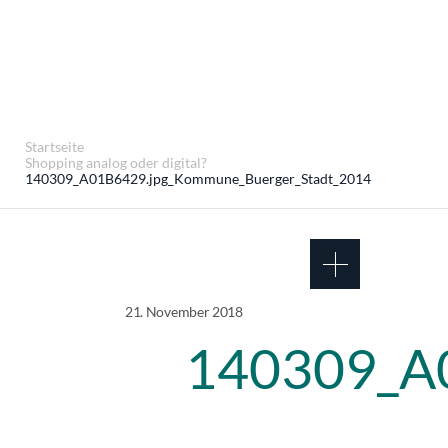
Startseite
Shopping analog oder digital?
140309_A01B6429.jpg_Kommune_Buerger_Stadt_2014
21. November 2018
140309_A