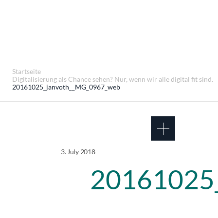
Startseite
Digitalisierung als Chance sehen? Nur, wenn wir alle digital fit sind.
20161025_janvoth__MG_0967_web
3. July 2018
20161025