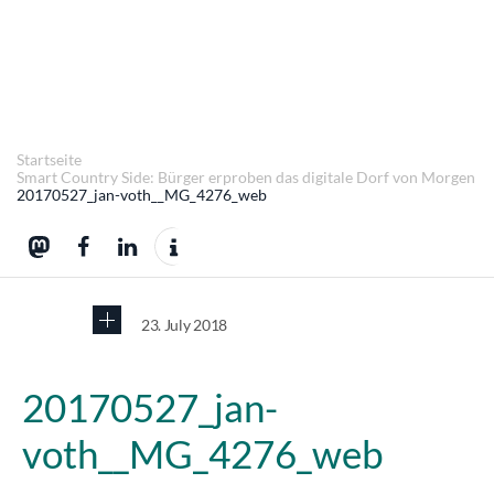
Startseite
Smart Country Side: Bürger erproben das digitale Dorf von Morgen
20170527_jan-voth__MG_4276_web
23. July 2018
20170527_jan-
voth__MG_4276_web